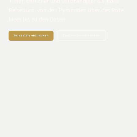
Tiefer, ehrlicher und vollständiger als jedes
Reisebüro: von den Pyramiden über das Rote
Meer bis zu den Oasen.
Reiseziele entdecken
Tauchen am Roten Meer