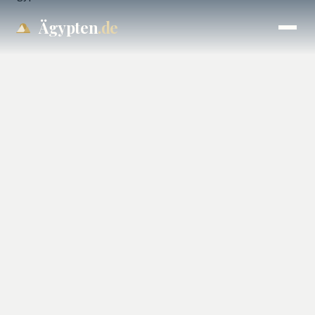
Ägypten
.de