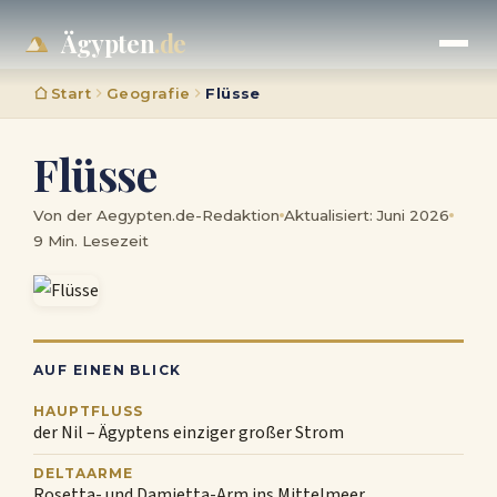
Ägypten
.de
Start
Geografie
Flüsse
Flüsse
Von der Aegypten.de-Redaktion
Aktualisiert: Juni 2026
9 Min. Lesezeit
AUF EINEN BLICK
HAUPTFLUSS
der Nil – Ägyptens einziger großer Strom
DELTAARME
Rosetta- und Damietta-Arm ins Mittelmeer