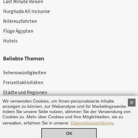
Last Minute Reisen
Hurghada All Inclusive
Nilkreuzfahrten
Flüge Ägypten
Hotels
Beliebte Themen
Sehenswürdigkeiten
Freizeitaktivitäten
Städte und Regionen
Wir verwenden Cookies, um Ihnen personalisierte Inhalte
×
Kameltouren
anzeigen zu können, zur Webanalyse und für Marketingzwecke.
News
Indem Sie unsere Seite nutzen, stimmen Sie der Verwendung von
Cookies zu. Mehr über Cookies und Ihre Möglichkeiten, sie zu
verwalten, erfahren Sie in unserer
Datenschutzerklärung
.
© Copyright 2026 by Aegypten.de
OK