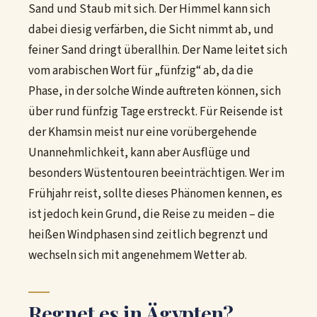
Sand und Staub mit sich. Der Himmel kann sich
dabei diesig verfärben, die Sicht nimmt ab, und
feiner Sand dringt überallhin. Der Name leitet sich
vom arabischen Wort für „fünfzig“ ab, da die
Phase, in der solche Winde auftreten können, sich
über rund fünfzig Tage erstreckt. Für Reisende ist
der Khamsin meist nur eine vorübergehende
Unannehmlichkeit, kann aber Ausflüge und
besonders Wüstentouren beeinträchtigen. Wer im
Frühjahr reist, sollte dieses Phänomen kennen, es
ist jedoch kein Grund, die Reise zu meiden – die
heißen Windphasen sind zeitlich begrenzt und
wechseln sich mit angenehmem Wetter ab.
Regnet es in Ägypten?