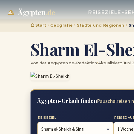
Ägypten
.de
REISEZIELE
SE
Start
Geografie
Städte und Regionen
Sh
Sharm El-She
Von der Aegypten.de-Redaktion
Aktualisiert: Juni
Ägypten-Urlaub finden
Pauschalreisen m
REISEZIEL
REISEDAU