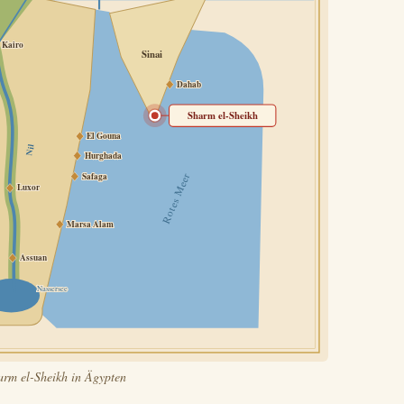
Kairo
Sinai
Dahab
Sharm el-Sheikh
El Gouna
Nil
Hurghada
Safaga
Rotes Meer
Luxor
Marsa Alam
Assuan
Nassersee
arm el-Sheikh in Ägypten