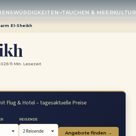
HENSWÜRDIGKEITEN
TAUCHEN & MEER
KULTU
arm El-Sheikh
ikh
 2026
11 Min. Lesezeit
it Flug & Hotel – tagesaktuelle Preise
ER
REISENDE
Angebote finden →