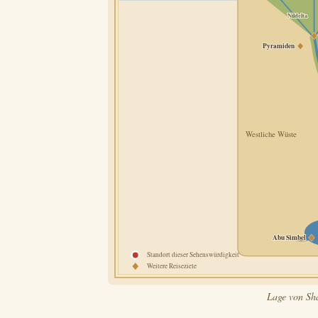
Nildelta
Pyramiden
Westliche Wüste
Abu Simbel
Standort dieser Sehenswürdigkeit
Weitere Reiseziele
Lage von Sh