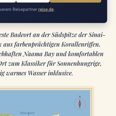
nserem Reisepartner
reise.de
.
este Badeort an der Südspitze der Sinai-
 aus farbenprächtigen Korallenriffen,
 lebhaften Naama Bay und komfortablen
Ort zum Klassiker für Sonnenhungrige,
ig warmes Wasser inklusive.
N
Mittelmeer