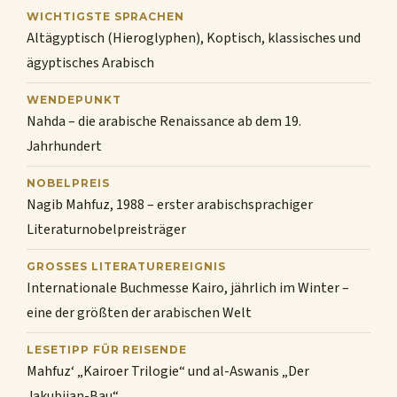
WICHTIGSTE SPRACHEN
Altägyptisch (Hieroglyphen), Koptisch, klassisches und
ägyptisches Arabisch
WENDEPUNKT
Nahda – die arabische Renaissance ab dem 19.
Jahrhundert
NOBELPREIS
Nagib Mahfuz, 1988 – erster arabischsprachiger
Literaturnobelpreisträger
GROSSES LITERATUREREIGNIS
Internationale Buchmesse Kairo, jährlich im Winter –
eine der größten der arabischen Welt
LESETIPP FÜR REISENDE
Mahfuz‘ „Kairoer Trilogie“ und al-Aswanis „Der
Jakubijan-Bau“