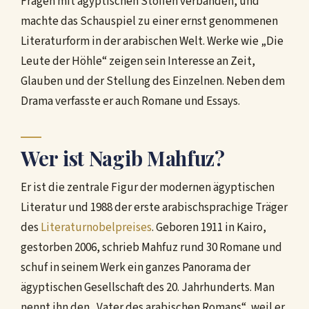
Fragen mit ägyptischen Stoffen verbanden, und
machte das Schauspiel zu einer ernst genommenen
Literaturform in der arabischen Welt. Werke wie „Die
Leute der Höhle“ zeigen sein Interesse an Zeit,
Glauben und der Stellung des Einzelnen. Neben dem
Drama verfasste er auch Romane und Essays.
Wer ist Nagib Mahfuz?
Er ist die zentrale Figur der modernen ägyptischen
Literatur und 1988 der erste arabischsprachige Träger
des
Literaturnobelpreises
. Geboren 1911 in Kairo,
gestorben 2006, schrieb Mahfuz rund 30 Romane und
schuf in seinem Werk ein ganzes Panorama der
ägyptischen Gesellschaft des 20. Jahrhunderts. Man
nennt ihn den „Vater des arabischen Romans“, weil er