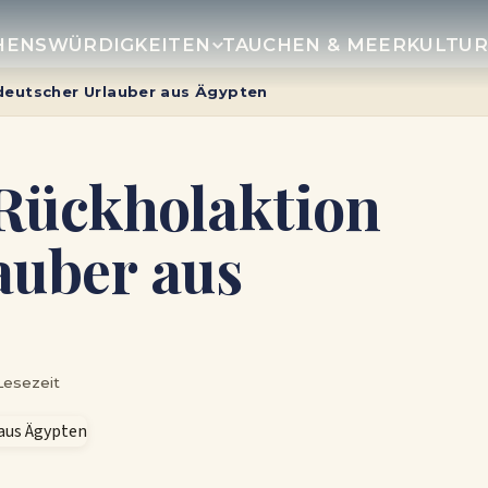
HENSWÜRDIGKEITEN
TAUCHEN & MEER
KULTU
deutscher Urlauber aus Ägypten
 Rückholaktion
auber aus
Lesezeit