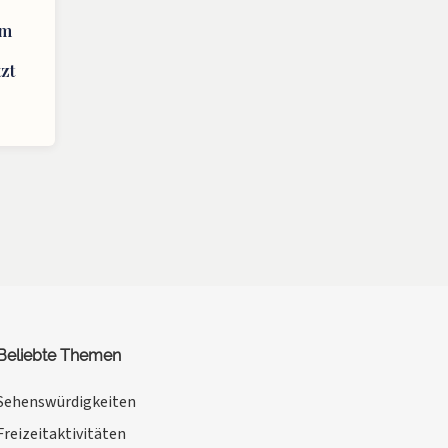
am
-
zt
Beliebte Themen
Sehenswürdigkeiten
Freizeitaktivitäten