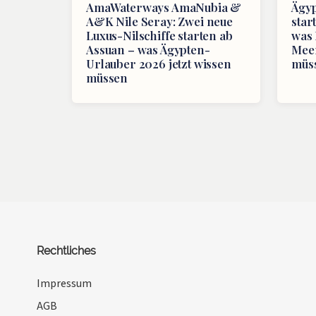
AmaWaterways AmaNubia &
Ägyp
A&K Nile Seray: Zwei neue
star
Luxus-Nilschiffe starten ab
was 
Assuan – was Ägypten-
Meer
Urlauber 2026 jetzt wissen
müs
müssen
Rechtliches
Impressum
AGB