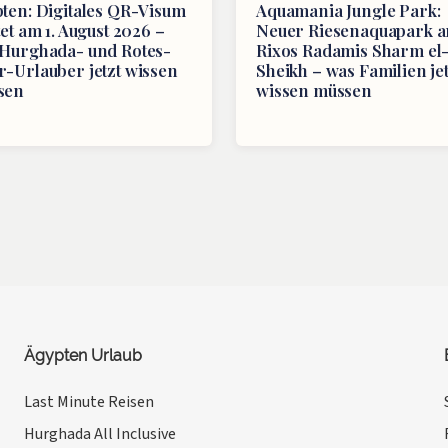
ten: Digitales QR-Visum
Aquamania Jungle Park:
tet am 1. August 2026 –
Neuer Riesenaquapark 
Hurghada- und Rotes-
Rixos Radamis Sharm el
-Urlauber jetzt wissen
Sheikh – was Familien jet
sen
wissen müssen
Ägypten Urlaub
Last Minute Reisen
Hurghada All Inclusive