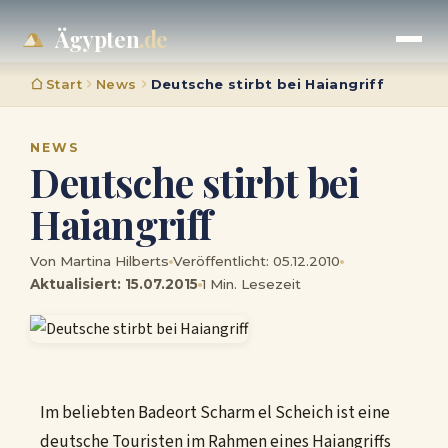
Ägypten
.de
Start
News
Deutsche stirbt bei Haiangriff
NEWS
Deutsche stirbt bei
Haiangriff
Von Martina Hilberts
Veröffentlicht: 05.12.2010
Aktualisiert: 15.07.2015
1 Min. Lesezeit
Im beliebten Badeort Scharm el Scheich ist eine
deutsche Touristen im Rahmen eines Haiangriffs