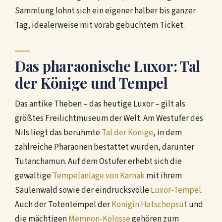
Sammlung lohnt sich ein eigener halber bis ganzer
Tag, idealerweise mit vorab gebuchtem Ticket.
Das pharaonische Luxor: Tal
der Könige und Tempel
Das antike Theben – das heutige Luxor – gilt als
größtes Freilichtmuseum der Welt. Am Westufer des
Nils liegt das berühmte
Tal der Könige
, in dem
zahlreiche Pharaonen bestattet wurden, darunter
Tutanchamun. Auf dem Ostufer erhebt sich die
gewaltige
Tempelanlage von Karnak
mit ihrem
Säulenwald sowie der eindrucksvolle
Luxor-Tempel
.
Auch der Totentempel der
Königin Hatschepsut
und
die mächtigen
Memnon-Kolosse
gehören zum