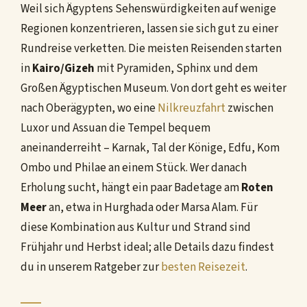
Weil sich Ägyptens Sehenswürdigkeiten auf wenige
Regionen konzentrieren, lassen sie sich gut zu einer
Rundreise verketten. Die meisten Reisenden starten
in
Kairo/Gizeh
mit Pyramiden, Sphinx und dem
Großen Ägyptischen Museum. Von dort geht es weiter
nach Oberägypten, wo eine
Nilkreuzfahrt
zwischen
Luxor und Assuan die Tempel bequem
aneinanderreiht – Karnak, Tal der Könige, Edfu, Kom
Ombo und Philae an einem Stück. Wer danach
Erholung sucht, hängt ein paar Badetage am
Roten
Meer
an, etwa in Hurghada oder Marsa Alam. Für
diese Kombination aus Kultur und Strand sind
Frühjahr und Herbst ideal; alle Details dazu findest
du in unserem Ratgeber zur
besten Reisezeit
.