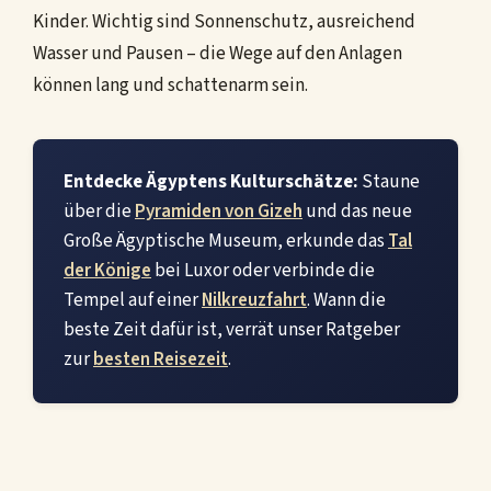
Kinder. Wichtig sind Sonnenschutz, ausreichend
Wasser und Pausen – die Wege auf den Anlagen
können lang und schattenarm sein.
Entdecke Ägyptens Kulturschätze:
Staune
über die
Pyramiden von Gizeh
und das neue
Große Ägyptische Museum, erkunde das
Tal
der Könige
bei Luxor oder verbinde die
Tempel auf einer
Nilkreuzfahrt
. Wann die
beste Zeit dafür ist, verrät unser Ratgeber
zur
besten Reisezeit
.