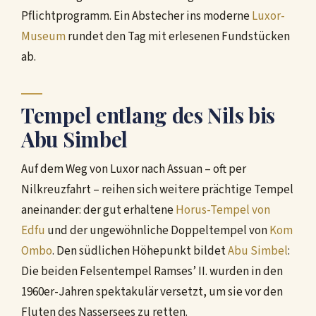
Pflichtprogramm. Ein Abstecher ins moderne
Luxor-
Museum
rundet den Tag mit erlesenen Fundstücken
ab.
Tempel entlang des Nils bis
Abu Simbel
Auf dem Weg von Luxor nach Assuan – oft per
Nilkreuzfahrt – reihen sich weitere prächtige Tempel
aneinander: der gut erhaltene
Horus-Tempel von
Edfu
und der ungewöhnliche Doppeltempel von
Kom
Ombo
. Den südlichen Höhepunkt bildet
Abu Simbel
:
Die beiden Felsentempel Ramses’ II. wurden in den
1960er-Jahren spektakulär versetzt, um sie vor den
Fluten des Nassersees zu retten.