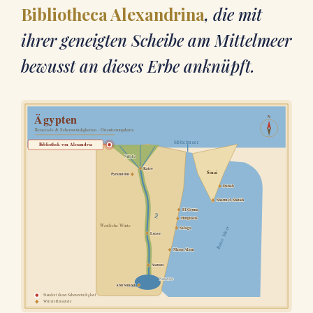
Bibliotheca Alexandrina
, die mit
ihrer geneigten Scheibe am Mittelmeer
bewusst an dieses Erbe anknüpft.
Ägypten
N
Reiseziele & Sehenswürdigkeiten · Orientierungskarte
Mittelmeer
Bibliothek von Alexandria
Nildelta
Kairo
Sinai
Pyramiden
Dahab
Sharm el-Sheikh
El Gouna
Nil
Hurghada
Westliche Wüste
Rotes Meer
Safaga
Luxor
Marsa Alam
Assuan
Nassersee
Abu Simbel
Standort dieser Sehenswürdigkeit
Weitere Reiseziele