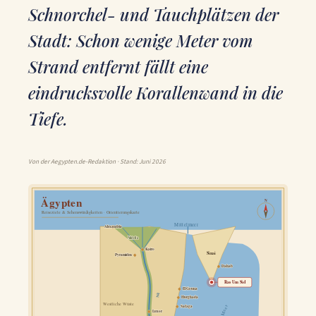
Schnorchel- und Tauchplätzen der
Stadt: Schon wenige Meter vom
Strand entfernt fällt eine
eindrucksvolle Korallenwand in die
Tiefe.
Von der Aegypten.de-Redaktion · Stand: Juni 2026
Ägypten
N
Reiseziele & Sehenswürdigkeiten · Orientierungskarte
Mittelmeer
Alexandria
Nildelta
Kairo
Sinai
Pyramiden
Dahab
Ras Um Sid
El Gouna
Nil
Hurghada
Westliche Wüste
Rotes Meer
Safaga
Luxor