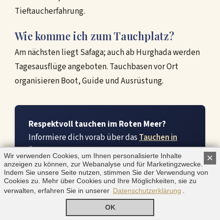
Tieftaucherfahrung.
Wie komme ich zum Tauchplatz?
Am nächsten liegt Safaga; auch ab Hurghada werden
Tagesausflüge angeboten. Tauchbasen vor Ort
organisieren Boot, Guide und Ausrüstung.
Respektvoll tauchen im Roten Meer?
Informiere dich vorab über das
Tauchen in
Ägypten
und plane deinen Aufenthalt über
Wir verwenden Cookies, um Ihnen personalisierte Inhalte
×
unseren Bereich
Ägypten Urlaub
.
anzeigen zu können, zur Webanalyse und für Marketingzwecke.
Indem Sie unsere Seite nutzen, stimmen Sie der Verwendung von
Faktenüberblick zur Katastrophe beim
Cookies zu. Mehr über Cookies und Ihre Möglichkeiten, sie zu
Schwesterprojekt
Wikipedia
.
verwalten, erfahren Sie in unserer
Datenschutzerklärung
.
OK