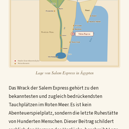
Nildelta
Kairo
Sinai
Pyramiden
Dahab
Sharm el-Sheikh
El Gouna
Nil
Hurghada
Westliche Wüste
Rotes Meer
Salem Express
Luxor
Marsa Alam
Assuan
Nassersee
Abu Simbel
Standort dieser Sehenswürdigkeit
Weitere Reiseziele
Lage von Salem Express in Ägypten
Das Wrack der Salem Express gehört zu den
bekanntesten und zugleich bedrückendsten
Tauchplätzen im Roten Meer. Es ist kein
Abenteuerspielplatz, sondern die letzte Ruhestätte
von Hunderten Menschen. Dieser Beitrag schildert