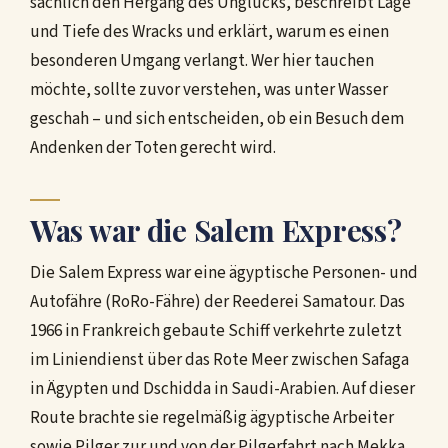
sachlich den Hergang des Unglücks, beschreibt Lage
und Tiefe des Wracks und erklärt, warum es einen
besonderen Umgang verlangt. Wer hier tauchen
möchte, sollte zuvor verstehen, was unter Wasser
geschah – und sich entscheiden, ob ein Besuch dem
Andenken der Toten gerecht wird.
Was war die Salem Express?
Die Salem Express war eine ägyptische Personen- und
Autofähre (RoRo-Fähre) der Reederei Samatour. Das
1966 in Frankreich gebaute Schiff verkehrte zuletzt
im Liniendienst über das Rote Meer zwischen Safaga
in Ägypten und Dschidda in Saudi-Arabien. Auf dieser
Route brachte sie regelmäßig ägyptische Arbeiter
sowie Pilger zur und von der Pilgerfahrt nach Mekka.