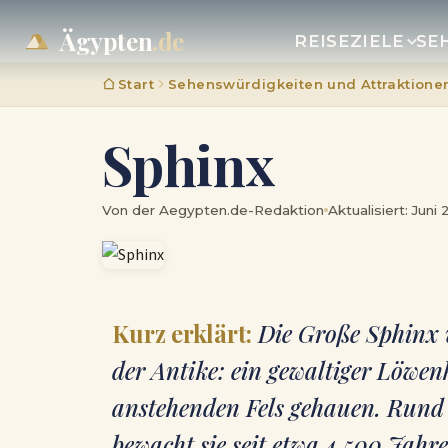
Ägypten
.de
REISEZIELE
SE
Start
Sehenswürdigkeiten und Attraktione
Sphinx
Von der Aegypten.de-Redaktion
Aktualisiert: Juni
Kurz erklärt:
Die Große Sphinx v
der Antike: ein gewaltiger Löwe
anstehenden Fels gehauen. Rund 
bewacht sie seit etwa 4.500 Ja