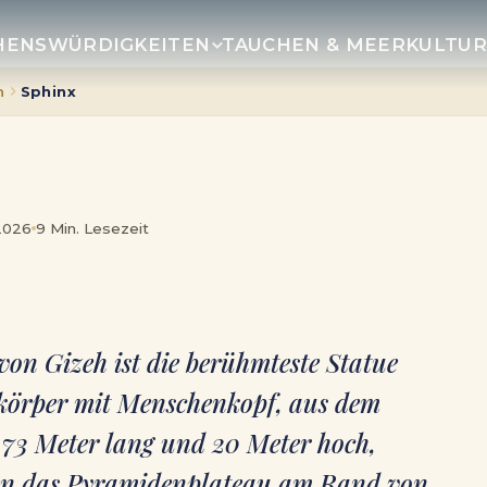
HENSWÜRDIGKEITEN
TAUCHEN & MEER
KULTU
n
Sphinx
 2026
9 Min. Lesezeit
on Gizeh ist die berühmteste Statue
nkörper mit Menschenkopf, aus dem
73 Meter lang und 20 Meter hoch,
hren das Pyramidenplateau am Rand von