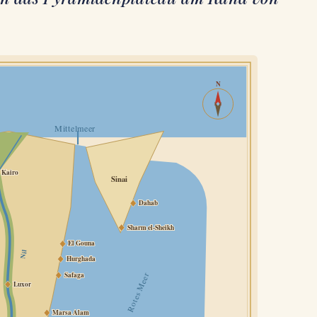
N
Mittelmeer
Kairo
Sinai
Dahab
Sharm el-Sheikh
El Gouna
Nil
Hurghada
Safaga
Rotes Meer
Luxor
Marsa Alam