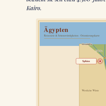
Kairo.
Ägypten
Reiseziele & Sehenswürdigkeiten · Orientierungskarte
Alexandria
Nildelta
Sphinx
Westliche Wüste