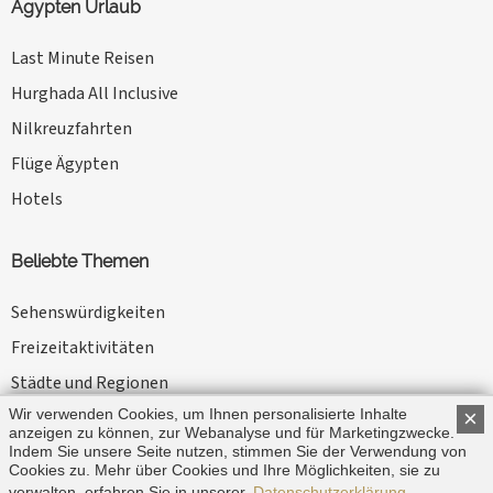
Ägypten Urlaub
Last Minute Reisen
Hurghada All Inclusive
Nilkreuzfahrten
Flüge Ägypten
Hotels
Beliebte Themen
Sehenswürdigkeiten
Freizeitaktivitäten
Städte und Regionen
Wir verwenden Cookies, um Ihnen personalisierte Inhalte
×
Kameltouren
anzeigen zu können, zur Webanalyse und für Marketingzwecke.
News
Indem Sie unsere Seite nutzen, stimmen Sie der Verwendung von
Cookies zu. Mehr über Cookies und Ihre Möglichkeiten, sie zu
verwalten, erfahren Sie in unserer
Datenschutzerklärung
.