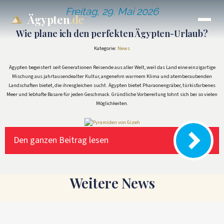
Freitag, 29. Mai 2026
Ägypten
.de
Wie plane ich den perfekten Ägypten-Urlaub?
Kategorie:
News
Ägypten begeistert seit Generationen Reisende aus aller Welt, weil das Land eine einzigartige
Mischung aus jahrtausendealter Kultur, angenehm warmem Klima und atemberaubenden
Landschaften bietet, die ihresgleichen sucht. Ägypten bietet Pharaonengräber, türkisfarbenes
Meer und lebhafte Basare für jeden Geschmack. Gründliche Vorbereitung lohnt sich bei so vielen
Möglichkeiten.
Den ganzen Beitrag lesen
Weitere News