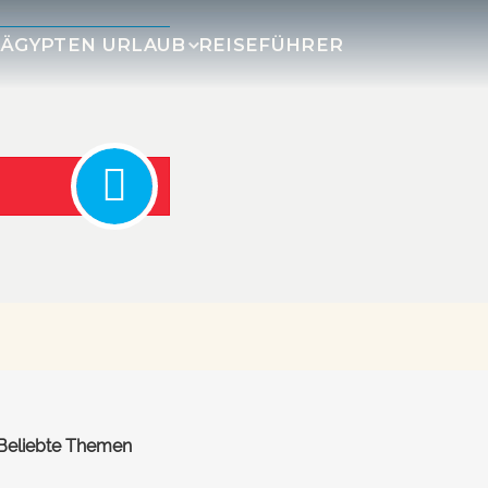
R
ÄGYPTEN URLAUB
REISEFÜHRER
Beliebte Themen