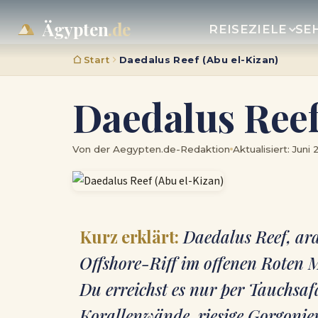
Ägypten
.de
REISEZIELE
SE
Start
Daedalus Reef (Abu el-Kizan)
Daedalus Reef
Von der Aegypten.de-Redaktion
Aktualisiert: Juni
Kurz erklärt:
Daedalus Reef, arab
Offshore-Riff im offenen Roten
Du erreichst es nur per Tauchsafa
Korallenwände, riesige Gorgonie