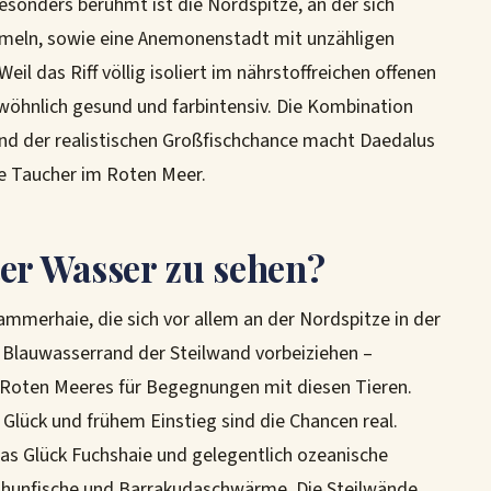
esonders berühmt ist die Nordspitze, an der sich
eln, sowie eine Anemonenstadt mit unzähligen
il das Riff völlig isoliert im nährstoffreichen offenen
ewöhnlich gesund und farbintensiv. Die Kombination
und der realistischen Großfischchance macht Daedalus
ne Taucher im Roten Meer.
r Wasser zu sehen?
mmerhaie, die sich vor allem an der Nordspitze in der
 Blauwasserrand der Steilwand vorbeiziehen –
es Roten Meeres für Begegnungen mit diesen Tieren.
 Glück und frühem Einstieg sind die Chancen real.
twas Glück Fuchshaie und gelegentlich ozeanische
Thunfische und Barrakudaschwärme. Die Steilwände