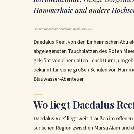
Hammerhaie und andere Hochse
Von der Aegypten.de-Redaktion · Stand: Juni 2026
Daedalus Reef, von den Einheimischen Abu el
abgelegensten Tauchplätzen des Roten Meere
gekrönt von einem alten Leuchtturm, umgeb
bekannt für seine großen Schulen von Hamme
Blauwasser-Abenteuer.
Wo liegt Daedalus Re
Daedalus Reef liegt weit draußen im offenen
südlichen Region zwischen Marsa Alam und de