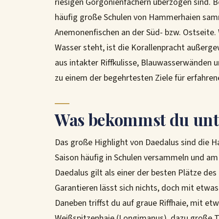
riesigen Gorgonienfächern überzogen sind. B
häufig große Schulen von Hammerhaien samm
Anemonenfischen an der Süd- bzw. Ostseite. We
Wasser steht, ist die Korallenpracht außerg
aus intakter Riffkulisse, Blauwasserwänden 
zu einem der begehrtesten Ziele für erfahre
Was bekommst du unte
Das große Highlight von Daedalus sind die Ha
Saison häufig in Schulen versammeln und am
Daedalus gilt als einer der besten Plätze d
Garantieren lässt sich nichts, doch mit etwas
Daneben triffst du auf graue Riffhaie, mit e
Weißspitzenhaie (Longimanus), dazu große 