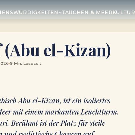
HENSWÜRDIGKEITEN
TAUCHEN & MEER
KULTU
 (Abu el-Kizan)
 2026
9 Min. Lesezeit
isch Abu el-Kizan, ist ein isoliertes
 Meer mit einem markanten Leuchtturm.
ri. Berühmt ist der Platz für steile
n und realistische Chancen auf